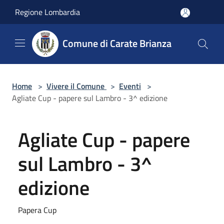
Salta al contenuto principale
Regione Lombardia
Comune di Carate Brianza
Home
>
Vivere il Comune
>
Eventi
>
Agliate Cup - papere sul Lambro - 3^ edizione
Agliate Cup - papere
sul Lambro - 3^
edizione
Papera Cup