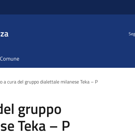
nza
Seg
il Comune
o a cura del gruppo dialettale milanese Teka – P
del gruppo
ese Teka – P