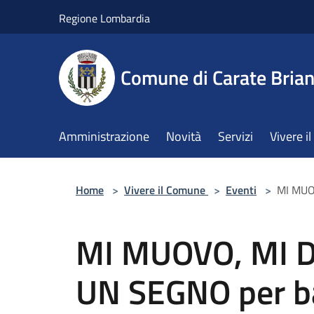
Salta al contenuto principale
Regione Lombardia
Comune di Carate Bria
Amministrazione
Novità
Servizi
Vivere 
Home
>
Vivere il Comune
>
Eventi
>
MI MUO
MI MUOVO, MI D
UN SEGNO per ba