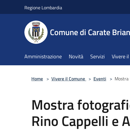
Salta al contenuto principale
Regione Lombardia
Comune di Carate Bria
Amministrazione
Novità
Servizi
Vivere 
Home
>
Vivere il Comune
>
Eventi
>
Mostra f
Mostra fotografic
Rino Cappelli e 