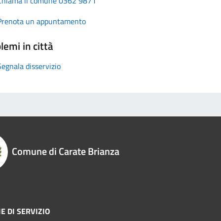
Chiama il comune 0362 9871
Prenota un appuntamento
lemi in città
Segnala disservizio
Comune di Carate Brianza
E DI SERVIZIO