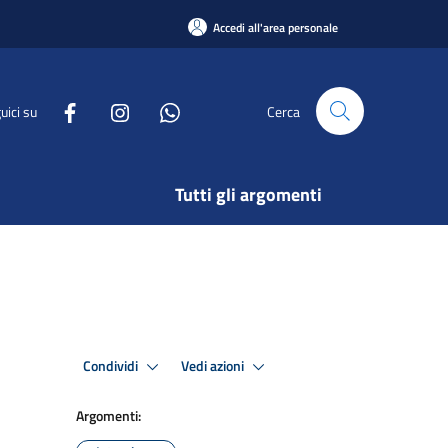
Accedi all'area personale
uici su
Cerca
Tutti gli argomenti
Condividi
Vedi azioni
Argomenti: