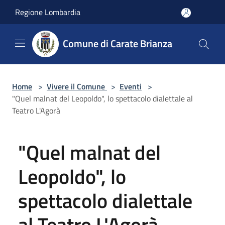
Salta al contenuto principale
Regione Lombardia
Comune di Carate Brianza
Home
>
Vivere il Comune
>
Eventi
>
"Quel malnat del Leopoldo", lo spettacolo dialettale al
Teatro L'Agorà
"Quel malnat del
Leopoldo", lo
spettacolo dialettale
al Teatro L'Agorà