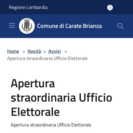
Salta al contenuto principale
Regione Lombardia
Comune di Carate Brianza
Home
>
Novità
>
Avvisi
>
Apertura straordinaria Ufficio Elettorale
Apertura
straordinaria Ufficio
Elettorale
Apertura straordinaria Ufficio Elettorale