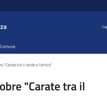
nza
Seg
il Comune
 "Carate tra il verde e l'antico"
bre "Carate tra il