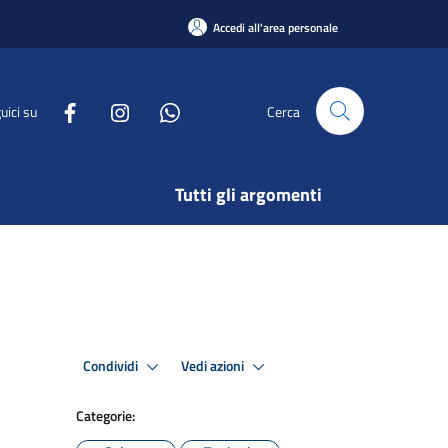
Accedi all'area personale
uici su
Cerca
Tutti gli argomenti
Condividi
Vedi azioni
Categorie: