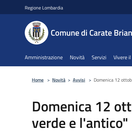
Salta al contenuto principale
Regione Lombardia
Comune di Carate Bria
Amministrazione
Novità
Servizi
Vivere 
Home
>
Novità
>
Avvisi
>
Domenica 12 ottobre
Domenica 12 otto
verde e l'antico"