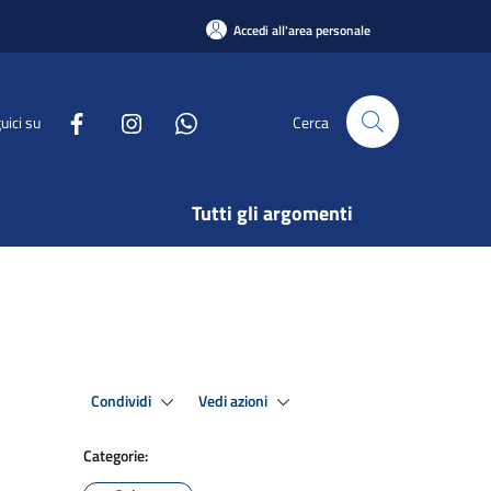
Accedi all'area personale
uici su
Cerca
Tutti gli argomenti
Condividi
Vedi azioni
Categorie: