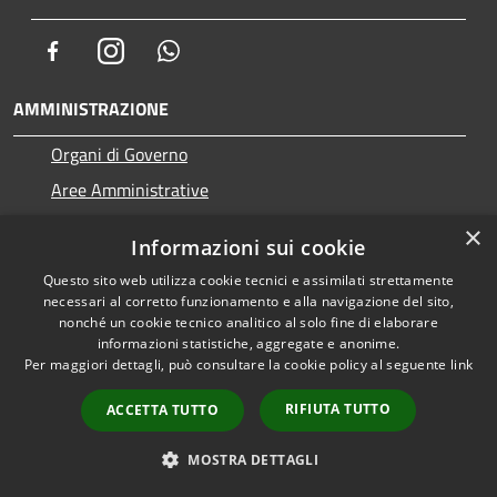
Facebook
Instagram
Whatsapp
AMMINISTRAZIONE
Organi di Governo
Aree Amministrative
Uffici
×
Informazioni sui cookie
Enti e fondazioni
Questo sito web utilizza cookie tecnici e assimilati strettamente
Politici
necessari al corretto funzionamento e alla navigazione del sito,
nonché un cookie tecnico analitico al solo fine di elaborare
Personale Amministrativo
informazioni statistiche, aggregate e anonime.
Documenti e dati
Per maggiori dettagli, può consultare la cookie policy al seguente
link
RIFIUTA TUTTO
ACCETTA TUTTO
CATEGORIE DI SERVIZIO
MOSTRA DETTAGLI
Anagrafe e stato civile