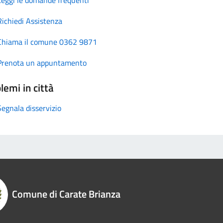
Richiedi Assistenza
Chiama il comune 0362 9871
Prenota un appuntamento
lemi in città
Segnala disservizio
Comune di Carate Brianza