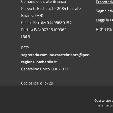
Comune di Carate Brianza
Prenotaz
Piazza C. Battisti,1 - 20841 Carate
Segnalazi
Brianza (MB)
Leggi le 
Codice Fiscale: 01495680157
Richiesta
Partita IVA: 00715100962
IBAN
PEC:
segreteria.comune.caratebrianza@pec.
regione.lombardia.it
Centralino Unico: 0362 9871
Codice Ipa: c_b729
Codice Univoco
Questo sito 
alla navig