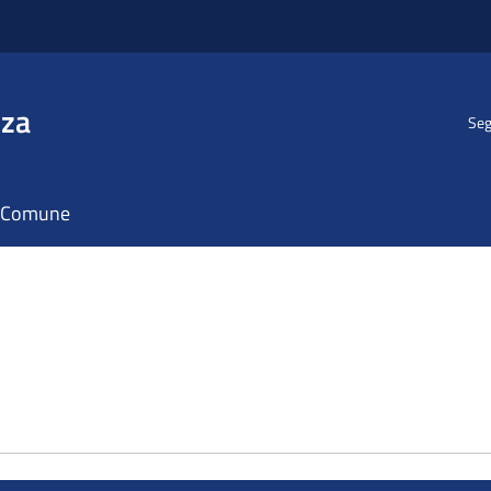
nza
Seg
il Comune