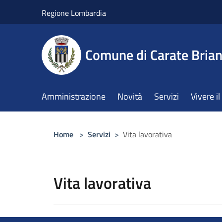
Salta al contenuto principale
Regione Lombardia
Comune di Carate Bria
Amministrazione
Novità
Servizi
Vivere 
Home
>
Servizi
>
Vita lavorativa
Vita lavorativa