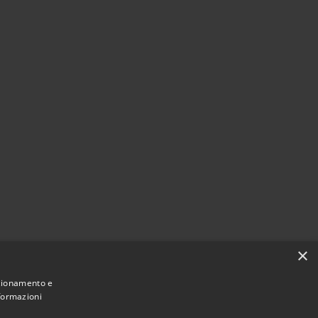
×
nzionamento e
nformazioni