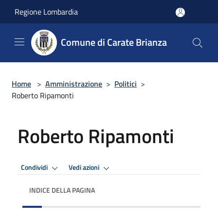
Salta al contenuto principale
Regione Lombardia
Comune di Carate Brianza
Home
>
Amministrazione
>
Politici
>
Roberto Ripamonti
Roberto Ripamonti
Condividi
Vedi azioni
INDICE DELLA PAGINA