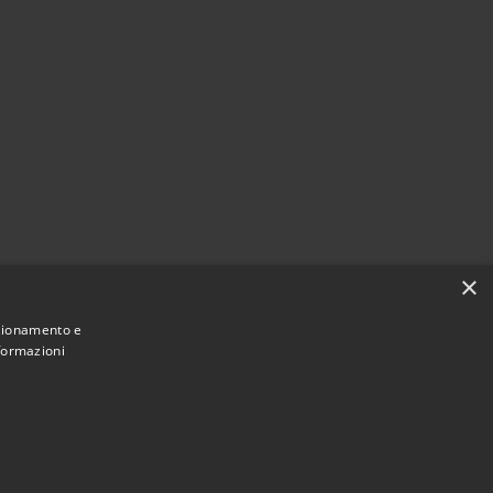
×
nzionamento e
nformazioni