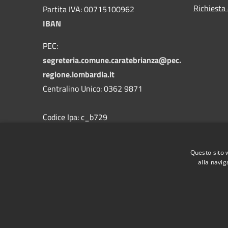
Richiesta
Partita IVA: 00715100962
IBAN
PEC:
segreteria.comune.caratebrianza@pec.
regione.lombardia.it
Centralino Unico: 0362 9871
Codice Ipa: c_b729
Codice Univoco
Questo sito 
alla navig
RSS
Accessibilità
Privacy
Cookie
Mappa de