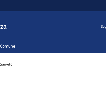
nza
Seg
il Comune
 Sanvito