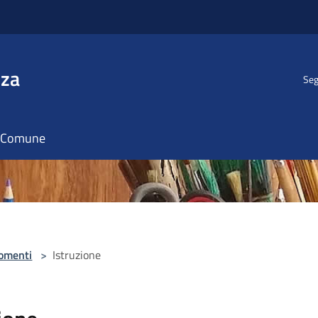
nza
Seg
il Comune
omenti
>
Istruzione