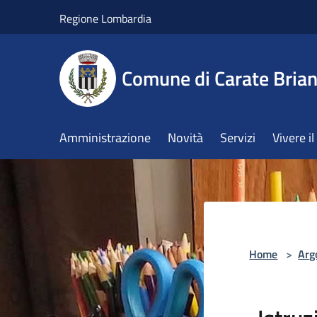
Salta al contenuto principale
Regione Lombardia
Comune di Carate Bria
Amministrazione
Novità
Servizi
Vivere 
Home
>
Arg