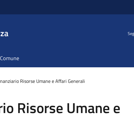
nza
Seg
il Comune
inanziario Risorse Umane e Affari Generali
rio Risorse Umane e