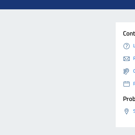
Cont
Prob