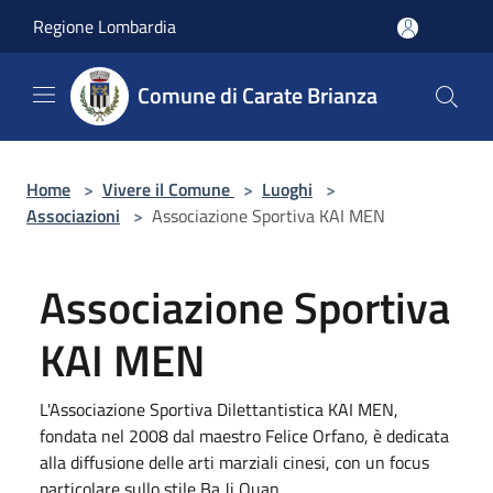
Salta al contenuto principale
Regione Lombardia
Comune di Carate Brianza
Home
>
Vivere il Comune
>
Luoghi
>
Associazioni
>
Associazione Sportiva KAI MEN
Associazione Sportiva
KAI MEN
L'Associazione Sportiva Dilettantistica KAI MEN,
fondata nel 2008 dal maestro Felice Orfano, è dedicata
alla diffusione delle arti marziali cinesi, con un focus
particolare sullo stile Ba Ji Quan.