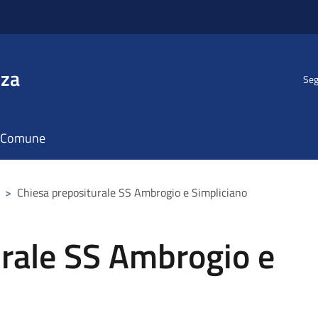
nza
Seg
il Comune
>
Chiesa prepositurale SS Ambrogio e Simpliciano
urale SS Ambrogio e