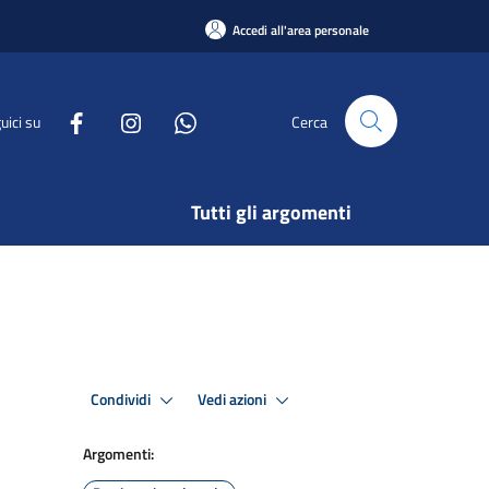
Accedi all'area personale
uici su
Cerca
Tutti gli argomenti
Condividi
Vedi azioni
Argomenti: