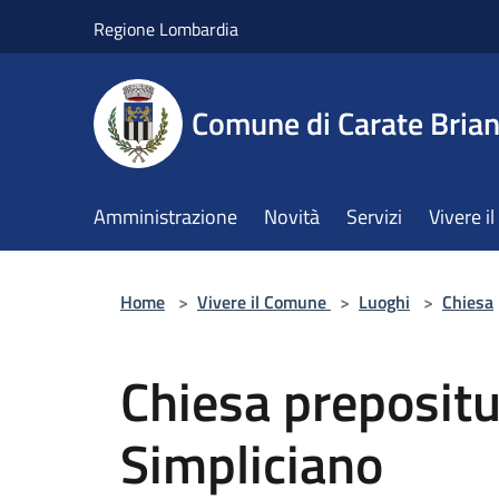
Salta al contenuto principale
Regione Lombardia
Comune di Carate Bria
Amministrazione
Novità
Servizi
Vivere 
Home
>
Vivere il Comune
>
Luoghi
>
Chiesa
Chiesa preposit
Simpliciano