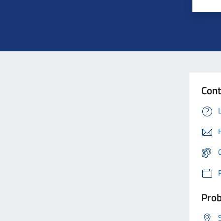
Cont
Prob