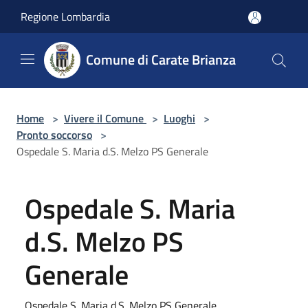
Salta al contenuto principale
Regione Lombardia
Comune di Carate Brianza
Home
>
Vivere il Comune
>
Luoghi
>
Pronto soccorso
>
Ospedale S. Maria d.S. Melzo PS Generale
Ospedale S. Maria
d.S. Melzo PS
Generale
Ospedale S. Maria d.S. Melzo PS Generale