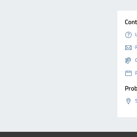
Cont
Prob