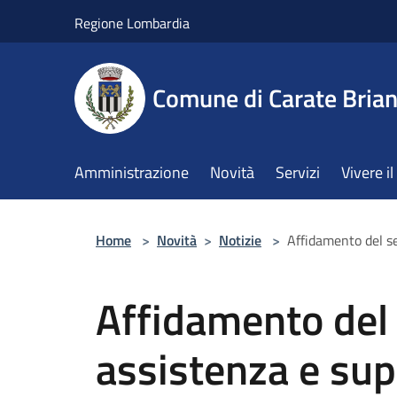
Salta al contenuto principale
Regione Lombardia
Comune di Carate Bria
Amministrazione
Novità
Servizi
Vivere 
Home
>
Novità
>
Notizie
>
Affidamento del se
Affidamento del 
assistenza e sup