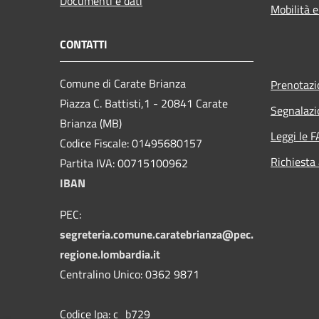
Documenti e dati
Mobilità e
CONTATTI
Comune di Carate Brianza
Prenotaz
Piazza C. Battisti,1 - 20841 Carate
Segnalazi
Brianza (MB)
Leggi le 
Codice Fiscale: 01495680157
Richiesta
Partita IVA: 00715100962
IBAN
PEC:
segreteria.comune.caratebrianza@pec.
regione.lombardia.it
Centralino Unico: 0362 9871
Codice Ipa: c_b729