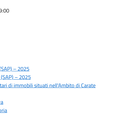
9:00
i (SAP) – 2025
ci (SAP) – 2025
i di immobili situati nell'Ambito di Carate
va
oria