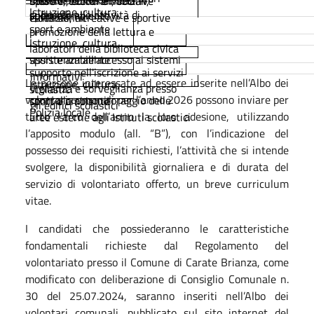
mostre, eventi e iniziative
sportivi, culturali, sociali,
Istruzione, cultura,
culturali
supporto alle attività di
sport e ambiente
culturali, ricreative e sportive
istituzionali
sport e ambiente
promozione della lettura e
Istruzione, cultura,
laboratori della biblioteca civica
sport e ambiente
assistenza all'accesso ai sistemi
supporto nell'iscrizione ai servizi
informativi
Le persone interessate ad essere inserite nell’Albo dei
Istruzione, cultura,
vigilanza e sorveglianza presso
scolastici
volontari comunali per l’anno 2026 possono inviare per
controllo e monitoraggio delle
sport e ambiente
gli edifici scolastici
Polizia locale
tutto l’arco dell’anno la loro adesione, utilizzando
aree esterne agli Istituti scolastici
l’apposito modulo (all. “B”), con l’indicazione del
possesso dei requisiti richiesti, l’attività che si intende
svolgere, la disponibilità giornaliera e di durata del
servizio di volontariato offerto, un breve curriculum
vitae.
I candidati che possiederanno le caratteristiche
fondamentali richieste dal Regolamento del
volontariato presso il Comune di Carate Brianza, come
modificato con deliberazione di Consiglio Comunale n.
30 del 25.07.2024, saranno inseriti nell’Albo dei
volontari comunali, pubblicato sul sito internet del