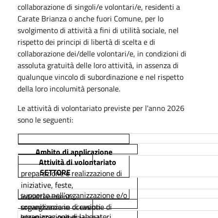
collaborazione di singoli/e volontari/e, residenti a
Carate Brianza o anche fuori Comune, per lo
svolgimento di attività a fini di utilità sociale, nel
rispetto dei principi di libertà di scelta e di
collaborazione dei/delle volontari/e, in condizioni di
assoluta gratuità delle loro attività, in assenza di
qualunque vincolo di subordinazione e nel rispetto
della loro incolumità personale.
Le attività di volontariato previste per l'anno 2026
sono le seguenti:
Ambito di applicazione
Attività di volontariato
SETTORE
preparazione e realizzazione di
iniziative, feste,
supporto nell'organizzazione e/o
intrattenimenti
sorveglianza in occasione di
organizzazione di eventi
organizzazione di laboratori
Istruzione, cultura,