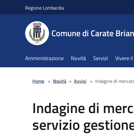
Salta al contenuto principale
Regione Lombardia
Comune di Carate Bria
Amministrazione
Novità
Servizi
Vivere 
Home
>
Novità
>
Avvisi
>
Indagine di mercato
Indagine di merc
servizio gestion