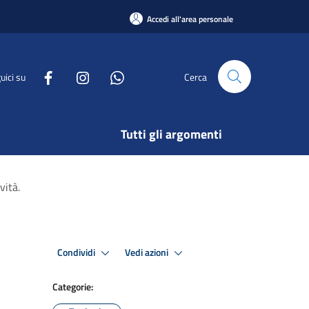
Accedi all'area personale
uici su
Cerca
Tutti gli argomenti
vità.
Condividi
Vedi azioni
Categorie: