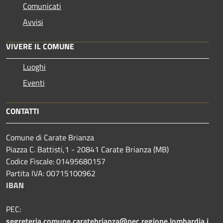
Comunicati
Avvisi
VIVERE IL COMUNE
Luoghi
Eventi
CONTATTI
Comune di Carate Brianza
Piazza C. Battisti,1 - 20841 Carate Brianza (MB)
Codice Fiscale: 01495680157
Partita IVA: 00715100962
IBAN
PEC:
segreteria.comune.caratebrianza@pec.regione.lombardia.i