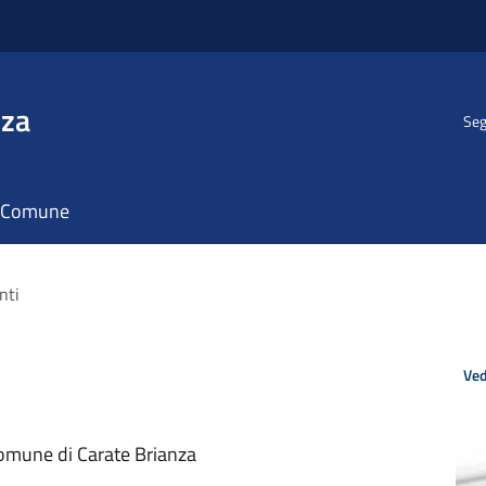
nza
Seg
il Comune
nti
Ved
Comune di Carate Brianza