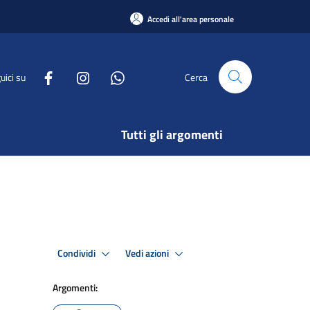
Accedi all'area personale
uici su
Cerca
Tutti gli argomenti
Condividi
Vedi azioni
Argomenti: