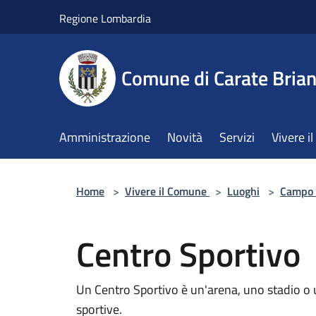
Salta al contenuto principale
Regione Lombardia
Comune di Carate Bria
Amministrazione
Novità
Servizi
Vivere 
Home
>
Vivere il Comune
>
Luoghi
>
Campo 
Centro Sportivo
Un Centro Sportivo è un'arena, uno stadio o un
sportive.