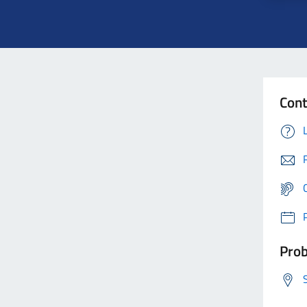
Cont
Prob