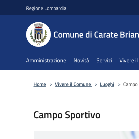
Salta al contenuto principale
Regione Lombardia
Comune di Carate Bria
Amministrazione
Novità
Servizi
Vivere 
Home
>
Vivere il Comune
>
Luoghi
>
Campo 
Campo Sportivo