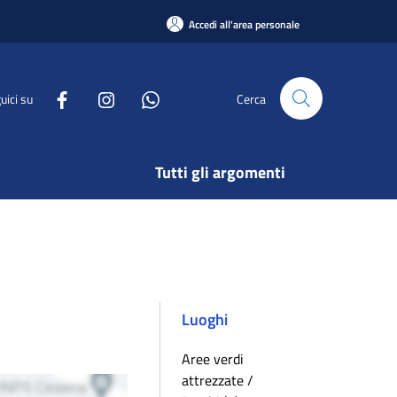
Accedi all'area personale
uici su
Cerca
Tutti gli argomenti
Luoghi
Aree verdi
attrezzate /