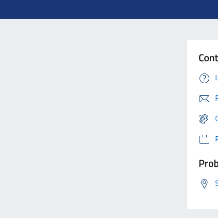
Cont
Prob