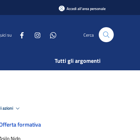
Accedi all'area personale
uici su
Cerca
Tutti gli argomenti
i azioni
Offerta formativa
Asilo Nido