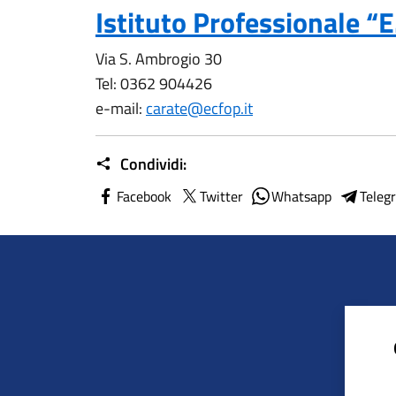
Istituto Professionale “E
Via S. Ambrogio 30
Tel: 0362 904426
e-mail:
carate@ecfop.it
Condividi:
Facebook
Twitter
Whatsapp
Teleg