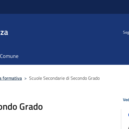
nza
Seg
il Comune
a formativa
>
Scuole Secondarie di Secondo Grado
Ved
condo Grado